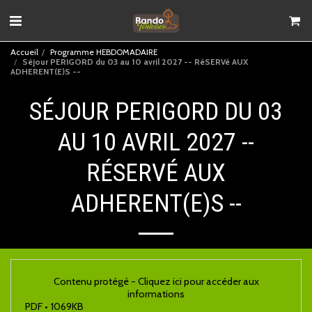
Accueil
Programme HEBDOMADAIRE
Séjour PERIGORD du 03 au 10 avril 2027 -- RéSERVé AUX
ADHERENT(E)S --
SÉJOUR PERIGORD DU 03
AU 10 AVRIL 2027 --
RÉSERVÉ AUX
ADHERENT(E)S --
Contenu protégé - Cliquez ici pour accéder aux
informations
PDF • 1069KB