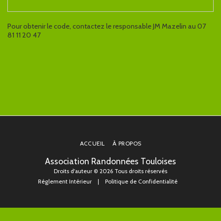
Pour obtenir le code, contactez le responsable JM Mazelin au 07
81 11 20 47
ACCUEIL
À PROPOS
Association Randonnées Touloises
Droits d'auteur © 2026 Tous droits réservés
Réglement Intérieur
|
Politique de Confidentialité